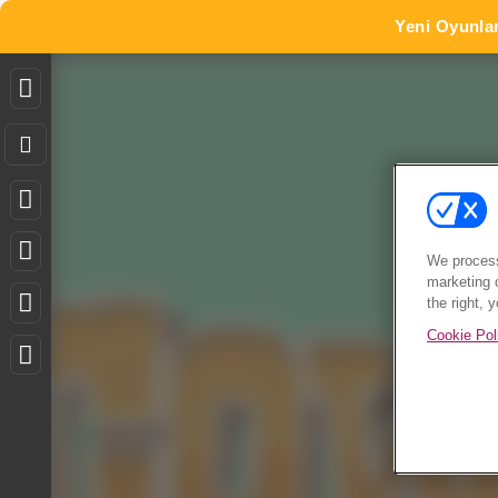
Yeni Oyunla
We process
marketing 
the right, 
Cookie Pol