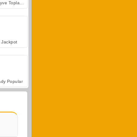
Meyve Toplama
Jackpot
ady Popular