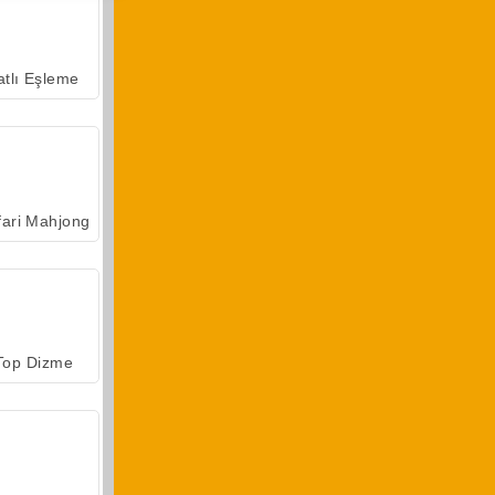
atlı Eşleme
fari Mahjong
Top Dizme