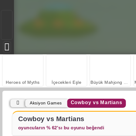
Heroes of Myths
İçecekleri Eşle
Büyük Mahjong Eşleme
Cowboy vs Martians
Aksiyon Games
Haydut Çok Oyunculu PVP
Quad Cops
Cowboy vs Martians
oyuncuların % 62'sı bu oyunu beğendi