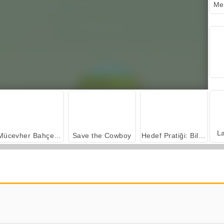
L
Mücevher Bahçesi Hikayesi
Save the Cowboy
Hedef Pratiği: Billy the Kid
Zombi At Binici Simülatörü
Gunblood Remastered