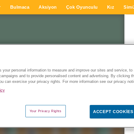
r
Bulmaca
Aksiyon
Çok Oyunculu
Kız
Simü
 your personal information to measure and improve our sites and service, to 
campaigns and to provide personalised content and advertising. By clicking t
you can exercise your privacy rights. For more information see our privacy not
icy
Your Privacy Rights
ACCEPT COOKIES