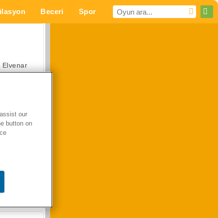
lasyon
Beceri
Spor
MMO
Senin için
Elvenar
assist our
he button on
Hastane Cerrah Doktor Oyunu
ice
Arazi Aracı Tırmanışı 4x4